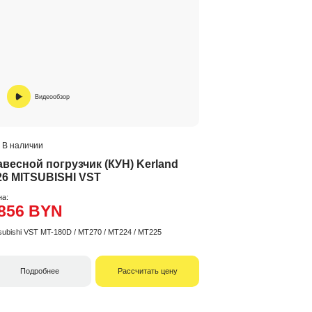
Видеообзор
В наличии
авесной погрузчик (КУН) Kerland
26 MITSUBISHI VST
на:
856 BYN
subishi VST MT-180D / MT270 / MT224 / MT225
Подробнее
Рассчитать цену