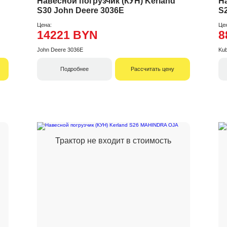
Навесной погрузчик (КУН) Kerland
Н
S30 John Deere 3036E
S
Цена:
Це
14221 BYN
8
John Deere 3036E
Kub
Подробнее
Рассчитать цену
Трактор не входит в стоимость