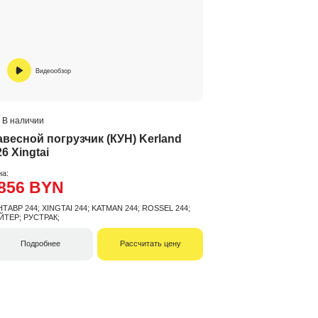
Видеообзор
В наличии
авесной погрузчик (КУН) Kerland
6 Xingtai
на:
856 BYN
НТАВР 244; XINGTAI 244; KATMAN 244; ROSSEL 244;
ЙТЕР; РУСТРАК;
Подробнее
Рассчитать цену