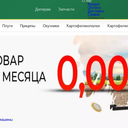
О нас
Кредит
Оплата
Дилерам
Запчасти
Доставка
Сервис
Запчасти
Плуги
Прицепы
Окучники
Картофелекопалки
Картофеле
машины