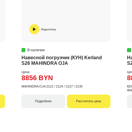
Видеообзор
В наличии
Навесной погрузчик (КУН) Kerland
Н
S26 MAHINDRA OJA
S2
Цена:
Це
8856 BYN
8
MAHINDRA OJA 2121 / 2124 / 2127 / 2130
КЕ
ФА
Подробнее
Рассчитать цену