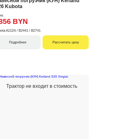
авесной погрузчик (КУН) Kerland
26 Kubota
на:
856 BYN
ota A211N / B2441 / B2741
Подробнее
Рассчитать цену
Трактор не входит в стоимость