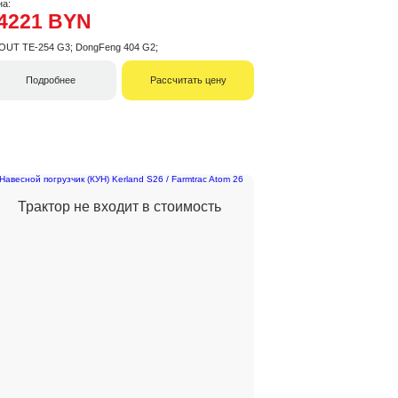
на:
4221 BYN
OUT TE-254 G3; DongFeng 404 G2;
Подробнее
Рассчитать цену
Трактор не входит в стоимость