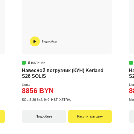
Видеообзор
В наличии
Навесной погрузчик (КУН) Kerland
Н
S26 SOLIS
S
Цена:
Це
8856 BYN
8
SOLIS 26 6+2, 9+9, HST, XSTRA;
Mit
Подробнее
Рассчитать цену