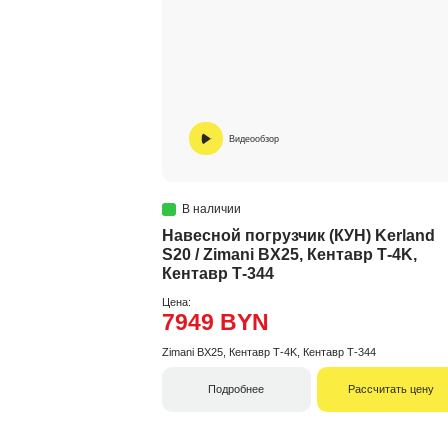
Видеообзор
В наличии
Навесной погрузчик (КУН) Kerland
S20 / Zimani BX25, Кентавр Т-4K,
Кентавр Т-344
Цена:
7949 BYN
Zimani BX25, Кентавр Т-4K, Кентавр Т-344
Подробнее
Рассчитать цену