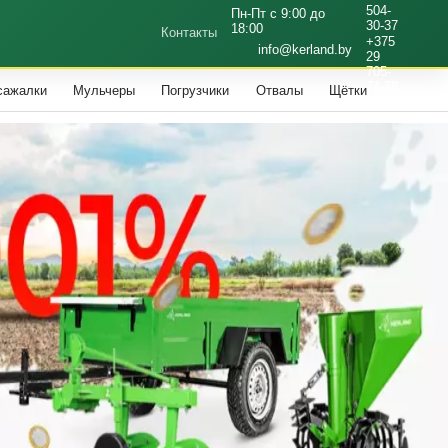
504-
Пн-Пт с 9:00 до
30-37
18:00
Контакты
+375
info@kerland.by
29
705-
74-78
сажалки
Мульчеры
Погрузчики
Отвалы
Щётки