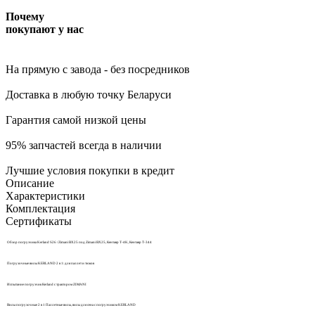
Почему
покупают у нас
На прямую c завода
- без посредников
Доставка
в любую точку Беларуси
Гарантия самой
низкой цены
95%
запчастей всегда в наличии
Лучшие условия
покупки в кредит
Описание
Характеристики
Комплектация
Сертификаты
Обзор погрузчика Kerland S26 / Zimani BX25 под Zimani BX25, Кентавр Т-4K, Кентавр Т-344
Погрузочные вилы KERLAND 2 в 1: для паллет и тюков
Испытание погрузчик Кerland с трактором ZIMANI
Вилы погрузочные 2 в 1 Паллетные вилы, вилы для сена c погрузчиком KERLAND