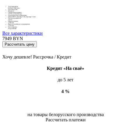
Торговая марка:
Kerland | Керланд
Производство:
Беларусь
Габаритные размеры:
2070x1230x940 мм
Агрегатируется с тракторами:
Zimani BX25, Кентавр Т-4K, Кентавр Т-344
Грузоподъемность:
350 кг
Ширина ковша:
1288 мм
Высота подъёма до оси вращения:
2100 мм
Тип покраски:
Порошковая
Все характеристики
7949
BYN
Рассчитать цену
Хочу дешевле!
Рассрочка / Кредит
Кредит «На сваё»
до 5 лет
4 %
на товары белорусского производства
Рассчитать платежи