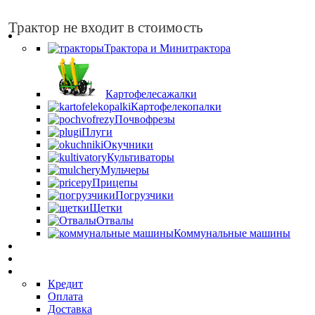
Трактор не входит в стоимость
Каталог
Трактора и Минитрактора
Картофелесажалки
Картофелекопалки
Почвофрезы
Плуги
Окучники
Культиваторы
Мульчеры
Прицепы
Погрузчики
Щетки
Отвалы
Коммунальные машины
Дилерам
Запчасти
О нас
Кредит
Оплата
Доставка