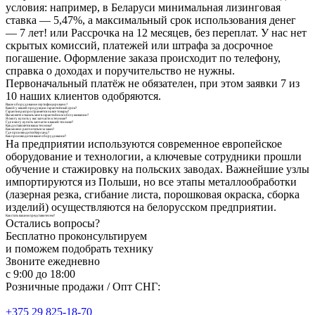
условия: например, в Беларуси минимальная лизинговая
ставка — 5,47%, а максимальный срок использования денег
— 7 лет! или Рассрочка на 12 месяцев, без переплат. У нас нет
скрытых комиссий, платежей или штрафа за досрочное
погашение. Оформление заказа происходит по телефону,
справка о доходах и поручительство не нужны.
Первоначальный платёж не обязателен, при этом заявки 7 из
10 наших клиентов одобряются.
Ваше оборудование сертифицировано?
Какой у вашей продукции гарантийный срок?
Гарантия распространяется на все товары?
Вы можете отказать мне в гарантийном обслуживании?
Я смогу купить у вас запчасти к технике?
Где я могу купить запчасти к вашей технике?
Как доставляется ваша техника?
Как можно рассчитаться за заказ?
Где производится Керланд?
Как производится ваше оборудование?
На предприятии используются современное европейское
оборудование и технологии, а ключевые сотрудники прошли
обучение и стажировку на польских заводах. Важнейшие узлы
импортируются из Польши, но все этапы металлообработки
(лазерная резка, сгибание листа, порошковая окраска, сборка
изделий) осуществляются на белорусском предприятии.
Как стать вашим представителем?
Остались вопросы?
Бесплатно проконсультируем
и поможем подобрать технику
Звоните ежедневно
с 9:00 до 18:00
Розничные продажи / Опт СНГ:
+375 29 825-18-70