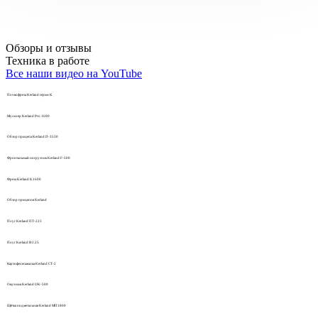
Обзоры и отзывы
Техника в работе
Все наши видео на YouTube
Почвофреза Kerland серии К
Мульчер Kerland Pro 1600
Обзор прицепа Kerland П-3530
Фронтальный погрузчик Kerland F-500
Фреза Kerland K1600
Обзор прицепов Kerland
Плуг Kerland ПТ-225
Плуг Kerland B 2.25
Картофелесажалка Kerland СТ-2
Окучник Kerland OK-500
Щётка подметальная Kerland МП1800