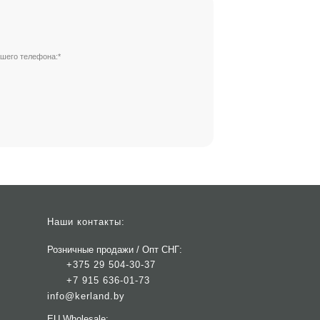
шего телефона:*
Наши контакты:
Розничные продажи / Опт СНГ:
+375 29 504-30-37
+7 915 636-01-73
info@kerland.by
EU Wholesale: