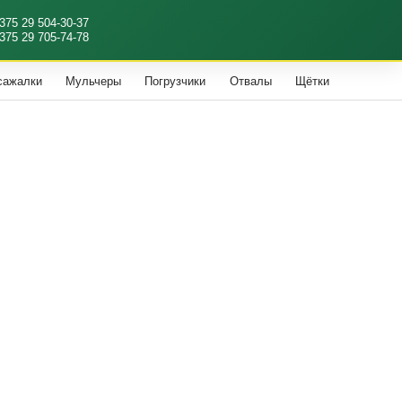
375 29 504-30-37
375 29 705-74-78
сажалки
Мульчеры
Погрузчики
Отвалы
Щётки