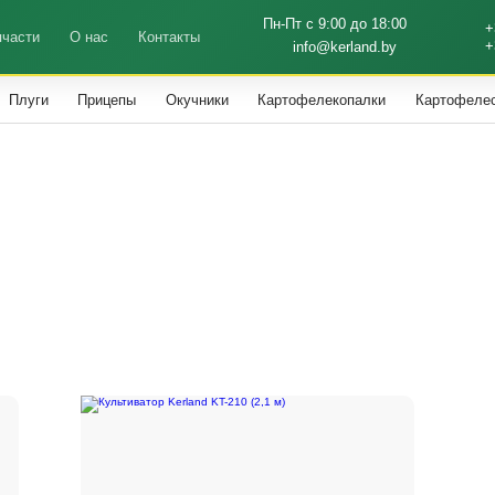
Пн-Пт с 9:00 до 18:00
+
пчасти
О нас
Контакты
+
info@kerland.by
Плуги
Прицепы
Окучники
Картофелекопалки
Картофеле