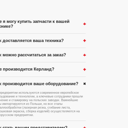
е я могу купить запчасти к вашей
хнике?
к доставляется ваша техника?
к можно рассчитаться за заказ?
е производится Керланд?
к производится ваше оборудование?
предприятии используются современное европейское
рудование и технологии, а ключевые сотрудники прошли
чение и стажировку на польских заводах. Важнейшие
ы импортируются из Польши, но все этапы
аллообработки (лазерная резка, сгибание листа,
ошковая окраска, сборка изделий) осуществляются на
орусском предприятии.
к стать вашим представителем?