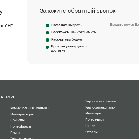
м
у
Закажите
обратный звонок
Введите номер Ва
Поможем
выбрать
пт СНГ:
Расскажем,
как сэкономить
Рассчитаем
бюджет
Проконсультируем
по
доставке
Каталог
Картофелесажалки
Картофелекопалки
Коммунальные машины
Мульчеры
Минитракторы
Погрузчики
Прицепы
Щетки
Почвофрезы
Отвалы
Плуги
Культиваторы