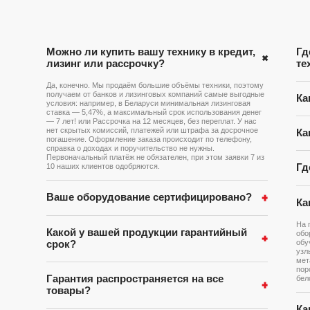
Можно ли купить вашу технику в кредит,
Гд
лизинг или рассрочку?
те
Да, конечно. Мы продаём большие объёмы техники, поэтому
получаем от банков и лизинговых компаний самые выгодные
Ка
условия: например, в Беларуси минимальная лизинговая
ставка — 5,47%, а максимальный срок использования денег
— 7 лет! или Рассрочка на 12 месяцев, без переплат. У нас
нет скрытых комиссий, платежей или штрафа за досрочное
Ка
погашение. Оформление заказа происходит по телефону,
справка о доходах и поручительство не нужны.
Первоначальный платёж не обязателен, при этом заявки 7 из
10 наших клиентов одобряются.
Гд
Ваше оборудование сертифицировано?
Ка
На 
Какой у вашей продукции гарантийный
обо
обу
срок?
узл
мет
пор
Гарантия распространяется на все
бел
товары?
Ка