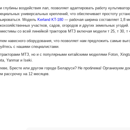
и глубины воздействия лап, позволяет адаптировать работу культиватор
циальных универсальных креплений, что обеспечивает простоту устано
рьироваться. Модель
Kerland KT-180
— рабочая ширина составляет 1,8 м
охозяйственных участков, садов, огородов и других земельных угодий.
местимы со всей линейкой тракторов МТЗ включая модели т 25, т 30, т 40
лем навесного оборудования, что позволяет нам предложить самые выго
руйтесь с нашими специалистами.
тракторами МТЗ, но и с популярными китайскими моделями Foton, Xingtai,
ta, Yanmar и Iseki.
леве, Бресте или другом городе Беларуси? Не проблема! Организуем до
м рассрочку на 12 месяцев.