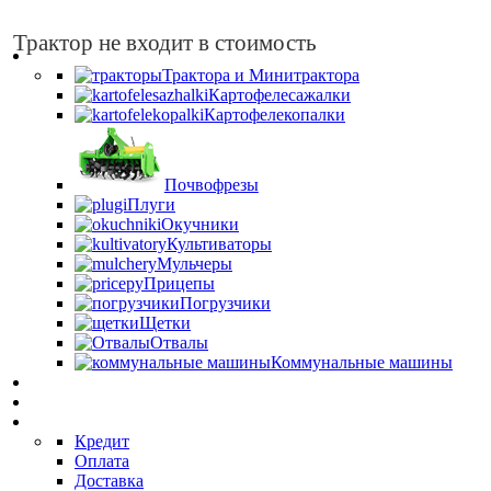
Трактор не входит в стоимость
Каталог
Трактора и Минитрактора
Картофелесажалки
Картофелекопалки
Почвофрезы
Плуги
Окучники
Культиваторы
Мульчеры
Прицепы
Погрузчики
Щетки
Отвалы
Коммунальные машины
Дилерам
Запчасти
О нас
Кредит
Оплата
Доставка