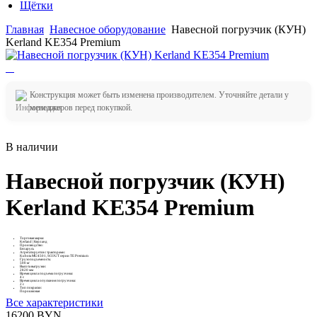
Щётки
Главная
Навесное оборудование
Навесной погрузчик (КУН)
Kerland KE354 Premium
Конструкция может быть изменена производителем. Уточняйте детали у
менеджеров перед покупкой.
В наличии
Навесной погрузчик (КУН)
Kerland KE354 Premium
Торговая марка:
Kerland | Керланд
Производство:
Беларусь
Агрегатируется с тракторами:
Kubota MU4501, SCOUT серии ТE Premium
Грузоподъемность:
500 кг
Высота выгрузки:
2820 мм
Время цикла подъема погрузчика:
4 с
Время цикла опускания погрузчика:
2 с
Тип покраски:
Порошковая
Все характеристики
16200
BYN